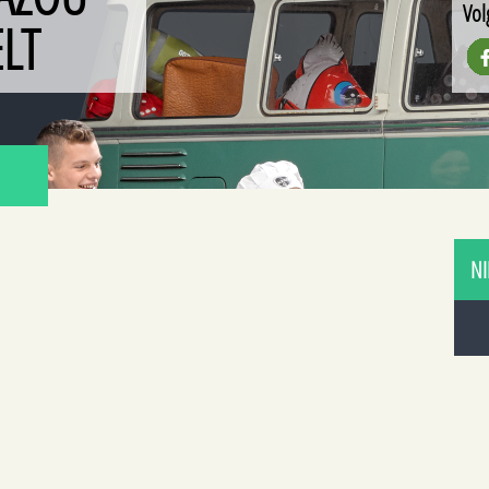
Vol
LT
NI