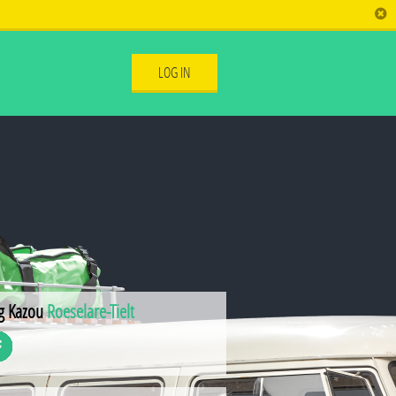
LOG IN
g Kazou
Roeselare-Tielt