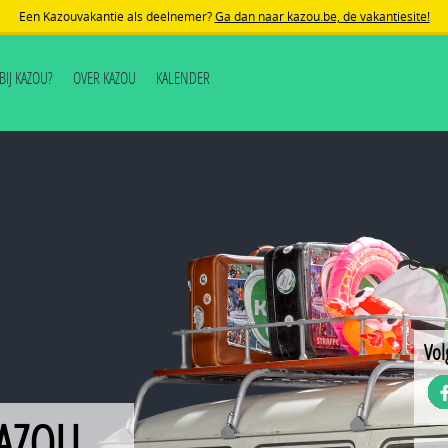
Een Kazouvakantie als deelnemer?
Ga dan naar kazou.be, de vakantiesite!
J BIJ KAZOU?
OVER KAZOU
KALENDER
Vol
KAZOU